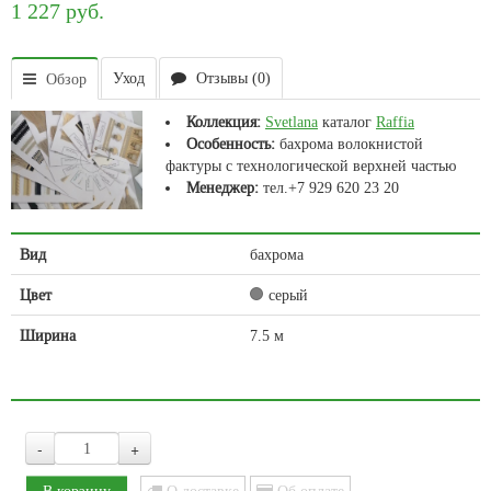
1 227 руб.
Уход
Отзывы (0)
Обзор
Коллекция:
Svetlana
каталог
Raffia
Особенность:
бахрома волокнистой
фактуры с технологической верхней частью
Менеджер:
тел.+7 929 620 23 20
Вид
бахрома
Цвет
серый
Ширина
7.5 м
-
+
О доставке
Об оплате